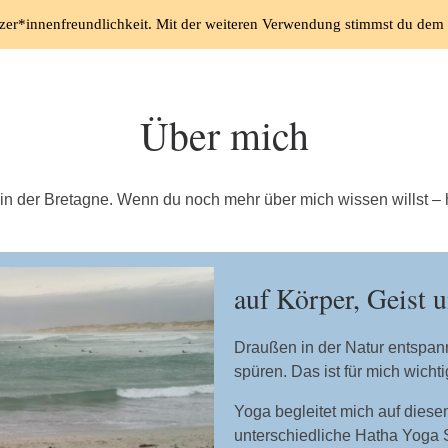
zer*innenfreundlichkeit. Mit der weiteren Verwendung stimmst du dem 
Home
PEKiP
Über mich
in der Bretagne. Wenn du noch mehr über mich wissen willst – h
auf Körper, Geist 
Draußen in der Natur entspann
spüren. Das ist für mich wichti
Yoga begleitet mich auf diese
unterschiedliche Hatha Yoga S