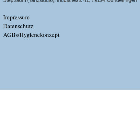
Steptraum (Tanzstudio), Industriestr. 41, 79194 Gundelfingen
Impressum
Datenschutz
AGBs/Hygienekonzept