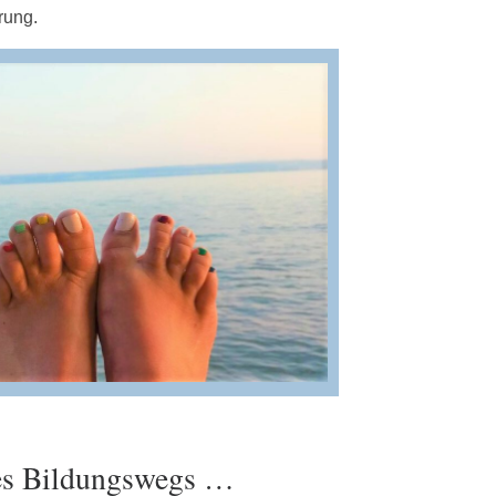
rung.
es Bildungswegs …