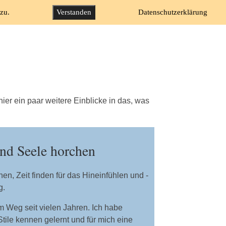
zu.
Verstanden
Datenschutzerklärung
Yoga
ElternArt
Organisatorisches
Über mich
ier ein paar weitere Einblicke in das, was
und Seele horchen
en, Zeit finden für das Hineinfühlen und -
g.
m Weg seit vielen Jahren. Ich habe
tile kennen gelernt und für mich eine