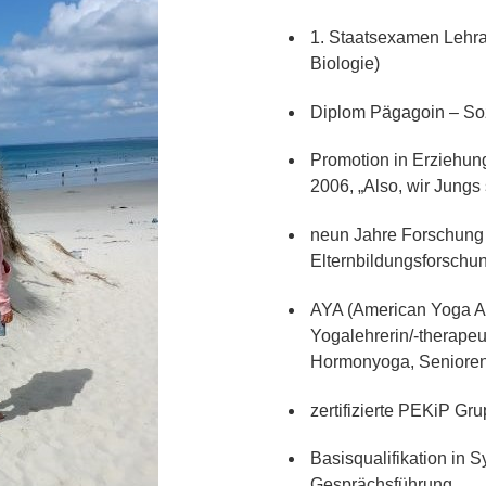
1. Staatsexamen Lehra
Biologie)
Diplom Pägagoin – So
Promotion in Erziehun
2006, „Also, wir Jungs
neun Jahre Forschung 
Elternbildungsforschun
AYA (American Yoga All
Yogalehrerin/-therapeu
Hormonyoga, Seniore
zertifizierte PEKiP Gru
Basisqualifikation in 
Gesprächsführung